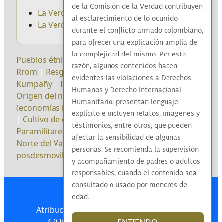
de la Comisión de la Verdad contribuyen
La Verdad del Pueblo Indígena
al esclarecimiento de lo ocurrido
La Verdad del Pueblo Rrom
durante el conflicto armado colombiano,
para ofrecer una explicación amplia de
la complejidad del mismo. Por esta
Pueblos étnicos
|
Pueblos indígenas
|
Pueblo
razón, algunos contenidos hacen
Rrom
|
Resguardo indígena
|
Kumpania
|
evidentes las violaciones a Derechos
Kumpañy
|
FARC-EP
|
Origen de las FARC-EP
|
Humanos y Derecho Internacional
Origen del narcotráfico
|
Narcotráfico
Humanitario, presentan lenguaje
(economías ilegales)
|
Pijao
|
Pueblo Nasa
|
Coca
explícito e incluyen relatos, imágenes y
|
Cultivo de coca
|
Extorsión
|
testimonios, entre otros, que pueden
Paramilitares/Grupos de autodefensa
|
Cartel del
afectar la sensibilidad de algunas
Norte del Valle
|
Megaproyectos
|
Grupos
personas. Se recomienda la supervisión
posdesmovilización
|
y acompañamiento de padres o adultos
responsables, cuando el contenido sea
consultado o usado por menores de
edad.
Atribución-NoComercial-CompartirIgual
4.0 Internacional (CC BY-NC-SA 4.0)