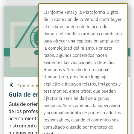
El Informe Final y la Plataforma Digital
de la Comisión de la Verdad contribuyen
al esclarecimiento de lo ocurrido
durante el conflicto armado colombiano,
para ofrecer una explicación amplia de
la complejidad del mismo. Por esta
razón, algunos contenidos hacen
evidentes las violaciones a Derechos
Humanos y Derecho Internacional
Humanitario, presentan lenguaje
explícito e incluyen relatos, imágenes y
Cómo lo hicimos
testimonios, entre otros, que pueden
Guía de entrevistas sujeto colectivo
afectar la sensibilidad de algunas
Guía de orientación que puede facilitar el trabajo
personas. Se recomienda la supervisión
de los profesionales que no han tenido
y acompañamiento de padres o adultos
acercamientos con los pueblos étnicos y como un
responsables, cuando el contenido sea
instrumento que puede ser complementado por
consultado o usado por menores de
quienes en otras ocasiones hayan trabajado con