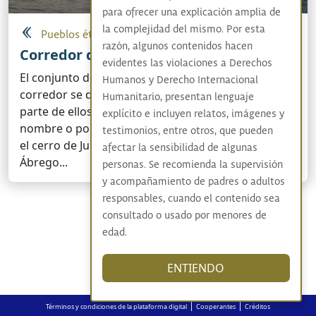
para ofrecer una explicación amplia de
la complejidad del mismo. Por esta
Pueblos étnicos
razón, algunos contenidos hacen
Corredor del Catatumbo
evidentes las violaciones a Derechos
El conjunto de municipios que conforman este
Humanos y Derecho Internacional
corredor se denominan el Catatumbo, pues buena
Humanitario, presentan lenguaje
parte de ellos están bañados por el río del mismo
explícito e incluyen relatos, imágenes y
nombre o por sus afluentes. El Catatumbo nace en
testimonios, entre otros, que pueden
el cerro de Jurisdicciones, en el municipio de
afectar la sensibilidad de algunas
Ábrego...
personas. Se recomienda la supervisión
y acompañamiento de padres o adultos
responsables, cuando el contenido sea
consultado o usado por menores de
edad.
ENTIENDO
|
|
Términos y condiciones de la plataforma digital
Cooperantes
Créditos