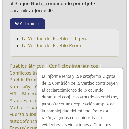
al Bloque Norte, comandado por el jefe
paramilitar Jorge 40.
Colecciones
La Verdad del Pueblo Indígena
La Verdad del Pueblo Rrom
Pueblos étnicos
|
Conflictos interétnicos
|
Conflictos Interculturales
|
Pueblos indígenas
|
El Informe Final y la Plataforma Digital
Pueblo Rrom
|
Resguardo indígena
|
Kumpania
|
de la Comisión de la Verdad contribuyen
Kumpañy
|
Catatumbo
|
ELN
|
Origen del EPL
|
al esclarecimiento de lo ocurrido
EPL
|
Minería ilegal
|
Petroleras
|
Ecopetrol
|
durante el conflicto armado colombiano,
Ataques a la infraestructura petrolera
|
Motilón
|
para ofrecer una explicación amplia de
Motilone barí
|
Motilones
|
Barí
|
Nación Barí
|
la complejidad del mismo. Por esta
Fuerza pública
|
Paramilitares/Grupos de
razón, algunos contenidos hacen
autodefensa
|
Salvatore Mancuso
|
evidentes las violaciones a Derechos
Tomas/incursiones
|
Desaparición forzada
|
AUC