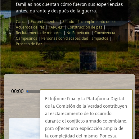
familias nos cuentan cómo fueron sus experiencias
antes, durante y después de la guerra.
Cauca
|
Excombatientes
|
Estado
|
Incumplimiento de los
Acuerdos de Paz
|
FARC-EP
|
Construcción de paz
|
Reclutamiento de menores
|
No Repetición
|
Convivencia
|
Campesinos
|
Personas con discapacidad
|
Impactos
|
Proceso de Paz
|
00:00
15:56
El Informe Final y la Plataforma Digital
de la Comisión de la Verdad contribuyen
al esclarecimiento de lo ocurrido
durante el conflicto armado colombiano,
para ofrecer una explicación amplia de
la complejidad del mismo. Por esta