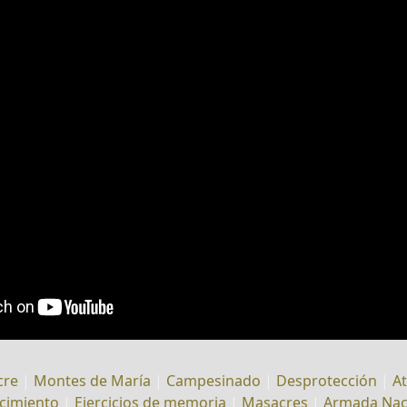
cre
|
Montes de María
|
Campesinado
|
Desprotección
|
At
cimiento
|
Ejercicios de memoria
|
Masacres
|
Armada Nac