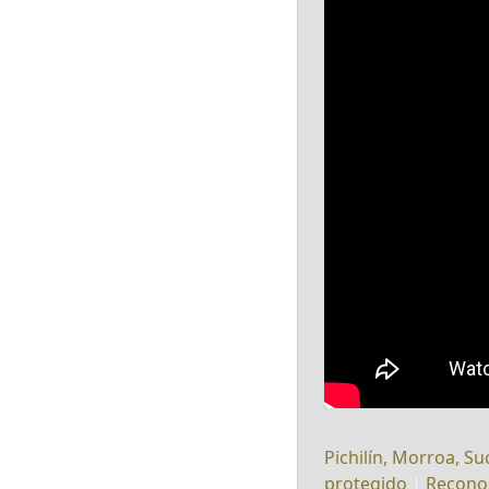
Pichilín, Morroa, Su
protegido
|
Recono