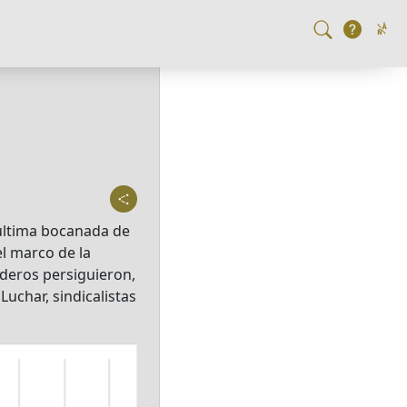
 última bocanada de
el marco de la
naderos persiguieron,
uchar, sindicalistas