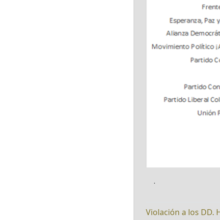
.
Violación a los DD. 