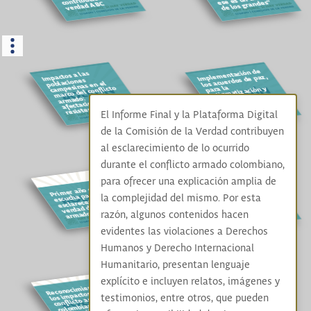
de los grandes”
verdad ABC
Implementación de
Impactos a las
los acuerdos de paz,
poblaciones
campesinas en el
para la
estigmatización y
marco del conflicto
verdad sobre los
armado:
asesinatos, piden
afectaciones y
los líderes sociales
resistencias
El Informe Final y la Plataforma Digital
de la Comisión de la Verdad contribuyen
al esclarecimiento de lo ocurrido
durante el conflicto armado colombiano,
para ofrecer una explicación amplia de
La Comisión de la
Verdad estará en el
Primer año de
escucha para
la complejidad del mismo. Por esta
Mercado
clandestino de
esclarecer la
verdad del conflicto
conocimiento en
torno al agua
razón, algunos contenidos hacen
armado
evidentes las violaciones a Derechos
Humanos y Derecho Internacional
Humanitario, presentan lenguaje
¿Por qué siguen
asesinando a
líderes sociales?, la
explícito e incluyen relatos, imágenes y
Comisión de la
Reconocimiento de
Verdad le habla al
país en su Cuarto
los impactos del
testimonios, entre otros, que pueden
Diálogo por la No
conflicto armado
Repetición Diálogo,
colombiano en