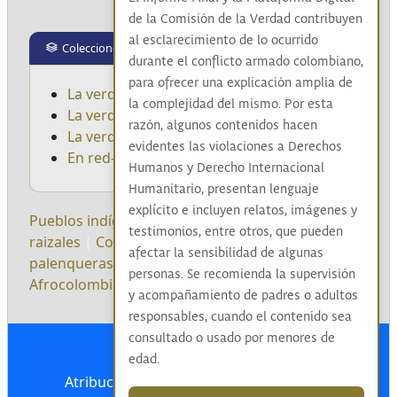
de la Comisión de la Verdad contribuyen
al esclarecimiento de lo ocurrido
Colecciones
durante el conflicto armado colombiano,
para ofrecer una explicación amplia de
La verdad del Pueblo Negro
la complejidad del mismo. Por esta
La verdad Indígena
razón, algunos contenidos hacen
La verdad del Pueblo Rrom Gitano
evidentes las violaciones a Derechos
En red-ando y sanando desde el territorio
Humanos y Derecho Internacional
Humanitario, presentan lenguaje
explícito e incluyen relatos, imágenes y
Pueblos indígenas
|
Pueblo Rrom
|
Pueblos
testimonios, entre otros, que pueden
raizales
|
Comunidades negras
|
Comunidades
afectar la sensibilidad de algunas
palenqueras
|
Convivencia
|
Afrocolombianos
|
personas. Se recomienda la supervisión
Afrocolombianas
|
y acompañamiento de padres o adultos
responsables, cuando el contenido sea
consultado o usado por menores de
edad.
Atribución-NoComercial-CompartirIgual