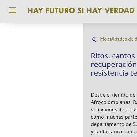
Pasar al contenido principal
Modalidades de da
Ritos, cantos
recuperación 
resistencia te
Desde el tiempo de 
Afrocolombianas, Ra
situaciones de opres
como muchas partes 
departamento de Suc
y cantar, aun cuand