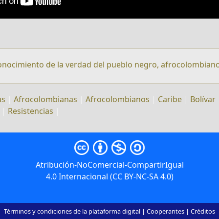
onocimiento de la verdad del pueblo negro, afrocolombian
as
|
Afrocolombianas
|
Afrocolombianos
|
Caribe
|
Bolívar
|
Resistencias
|
Atribución-NoComercial-CompartirIgual
4.0 Internacional (CC BY-NC-SA 4.0)
Términos y condiciones de la plataforma digital
|
Cooperantes
|
Créditos