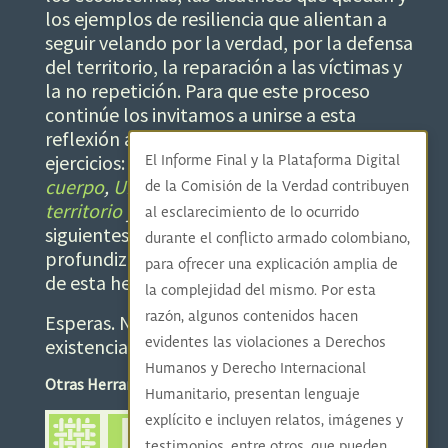
los ejemplos de resiliencia que alientan a
seguir velando por la verdad, por la defensa
del territorio, la reparación a las víctimas y
la no repetición. Para que este proceso
continúe los invitamos a unirse a esta
reflexión a través de los siguientes
ejercicios:
Cicatrices invisibles– Señales en el
El Informe Final y la Plataforma Digital
cuerpo
,
Una marca en el
de la Comisión de la Verdad contribuyen
territorio
y
Reparaciones.
Los
al esclarecimiento de lo ocurrido
siguientes
recursos
pueden ayudar a
durante el conflicto armado colombiano,
profundizar y dar contexto a los contenidos
para ofrecer una explicación amplia de
de esta herramienta.
la complejidad del mismo. Por esta
razón, algunos contenidos hacen
Esperas. Naturalezas. Resistencias. Re-
evidentes las violaciones a Derechos
existencias.
Humanos y Derecho Internacional
Otras Herramientas Pedagógicas de esta categoría:
Humanitario, presentan lenguaje
explícito e incluyen relatos, imágenes y
testimonios, entre otros, que pueden