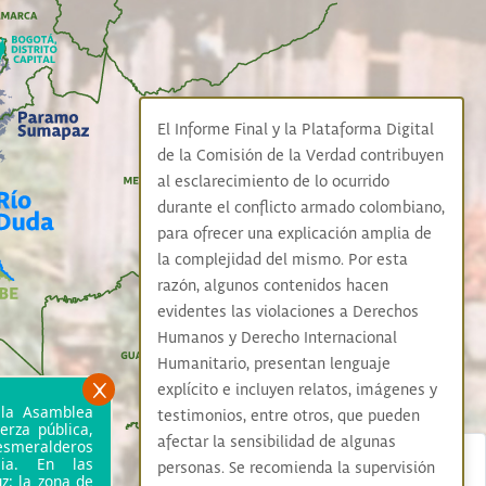
El Informe Final y la Plataforma Digital
de la Comisión de la Verdad contribuyen
al esclarecimiento de lo ocurrido
durante el conflicto armado colombiano,
para ofrecer una explicación amplia de
la complejidad del mismo. Por esta
razón, algunos contenidos hacen
evidentes las violaciones a Derechos
Humanos y Derecho Internacional
Humanitario, presentan lenguaje
explícito e incluyen relatos, imágenes y
 la Asamblea
testimonios, entre otros, que pueden
erza pública,
afectar la sensibilidad de algunas
oesmeralderos
cia. En las
personas. Se recomienda la supervisión
uz: la zona de