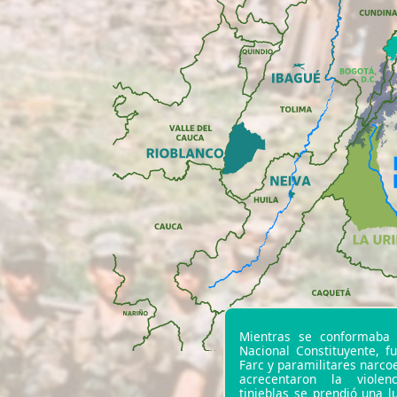
Mientras se conformaba
Nacional Constituyente, fu
Farc y paramilitares narc
acrecentaron la violen
tinieblas se prendió una l