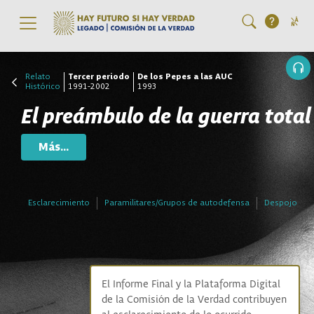
Pasar al contenido principal
Relato
Tercer periodo
De los Pepes a las AUC
Histórico
1991-2002
1993
El preámbulo de la guerra total
Más...
Esclarecimiento
Paramilitares/Grupos de autodefensa
Despojo
El Informe Final y la Plataforma Digital
de la Comisión de la Verdad contribuyen