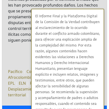
les han provocado profundos daños. Los hechos
que se presentan son del Pacífico colombiano,
propiamente en el municipio del Baudó, donde las
El Informe Final y la Plataforma Digital
disputas entre diferentes grupos armados por el
de la Comisión de la Verdad contribuyen
control territorial -para el ejercicio de economías
al esclarecimiento de lo ocurrido
ilícitas como el narcotráfico y la minería ilegal-
durante el conflicto armado colombiano,
siguen poniendo en riesgo a las comunidades.
para ofrecer una explicación amplia de
la complejidad del mismo. Por esta
razón, algunos contenidos hacen
evidentes las violaciones a Derechos
Humanos y Derecho Internacional
Humanitario, presentan lenguaje
Pacífico
|
Comunidades negras
|
explícito e incluyen relatos, imágenes y
Afrocolombianas
|
Afrocolombianos
|
Guerrillas
|
testimonios, entre otros, que pueden
EPL
|
ELN
|
Paramilitares
|
violencias
|
afectar la sensibilidad de algunas
Desplazamiento forzado
|
Homicidio
|
Disputa
personas. Se recomienda la supervisión
territorial
|
y acompañamiento de padres o adultos
responsables, cuando el contenido sea