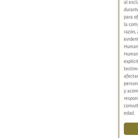
al escl
durant
para o
la com
razón,
eviden
Humano
Humani
explíci
testim
afectar
person
y acom
respon
consul
edad.