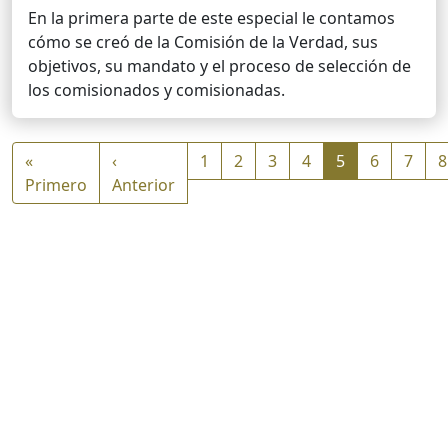
En la primera parte de este especial le contamos
cómo se creó de la Comisión de la Verdad, sus
objetivos, su mandato y el proceso de selección de
los comisionados y comisionadas.
Paginación
«
‹
1
2
3
4
5
6
7
8
Primera página
Página anterior
Primero
Anterior