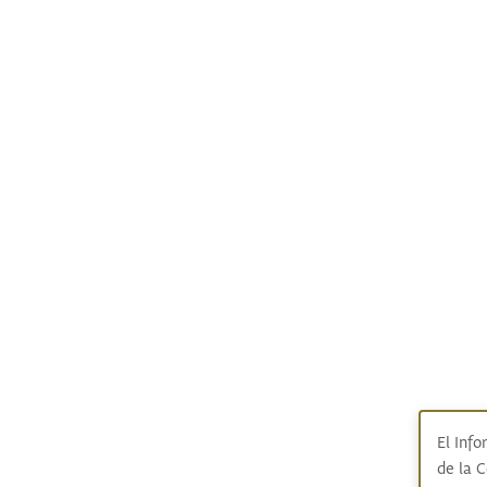
El Info
de la 