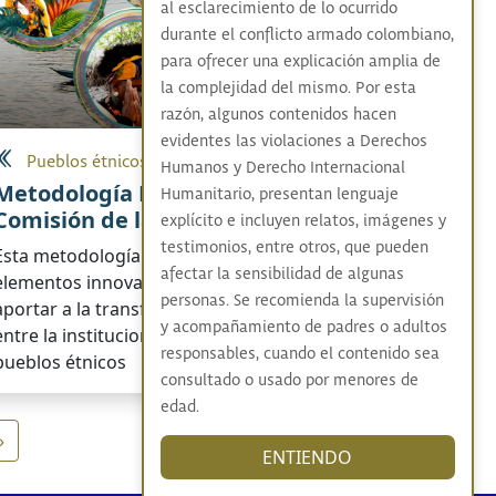
al esclarecimiento de lo ocurrido
durante el conflicto armado colombiano,
para ofrecer una explicación amplia de
la complejidad del mismo. Por esta
razón, algunos contenidos hacen
evidentes las violaciones a Derechos
Pueblos étnicos
Humanos y Derecho Internacional
Metodología Étnica de la
Humanitario, presentan lenguaje
Comisión de la Verdad
explícito e incluyen relatos, imágenes y
testimonios, entre otros, que pueden
Esta metodología de la Comisión plantea
afectar la sensibilidad de algunas
elementos innovadores que buscan
personas. Se recomienda la supervisión
aportar a la transformación de la relación
y acompañamiento de padres o adultos
entre la institucionalidad del Estado y los
responsables, cuando el contenido sea
pueblos étnicos
consultado o usado por menores de
edad.
página
Última página
»
ENTIENDO