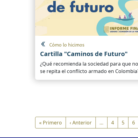
Cómo lo hicimos
Cartilla "Caminos de Futuro"
¿Qué recomienda la sociedad para que n
se repita el conflicto armado en Colombia
Paginación
Primera página
Página anterior
« Primero
‹ Anterior
…
4
5
6