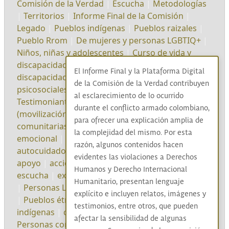
Comisión de la Verdad
|
Escucha
|
Metodologías
|
Territorios
|
Informe Final de la Comisión
|
Legado
|
Pueblos indígenas
|
Pueblos raizales
|
Pueblo Rrom
|
De mujeres y personas LGBTIQ+
|
Niños, niñas y adolescentes
|
Curso de vida y
discapacidad
|
Género
|
Curso de vida y
El Informe Final y la Plataforma Digital
discapacidad
|
Pueblos étnicos
|
Impactos
de la Comisión de la Verdad contribuyen
psicosociales
|
Entrevistas
|
Testimonios
|
al esclarecimiento de lo ocurrido
Testimoniante
|
Participación ciudadana
durante el conflicto armado colombiano,
(movilización, liderazgos colectivos, iniciativas
para ofrecer una explicación amplia de
comunitarias, etc)
|
Acompañamiento
|
cuidado
la complejidad del mismo. Por esta
emocional
|
herramientas
|
Impactos
|
razón, algunos contenidos hacen
autocuidado
|
víctimas y responsables
|
redes de
evidentes las violaciones a Derechos
apoyo
|
acción sin daño
|
confianza
|
actitud de
Humanos y Derecho Internacional
escucha
|
experiencias de victimización
|
Mujeres
Humanitario, presentan lenguaje
|
Personas LGBTIQ+
|
Niños, niñas y adolescentes
explícito e incluyen relatos, imágenes y
|
Pueblos étnicos
|
cabildos y resguardos
testimonios, entre otros, que pueden
indígenas
|
consejos comunitarios afro
|
afectar la sensibilidad de algunas
Personas con discapacidad
|
despliegue