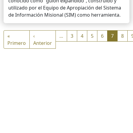
conocido como “guión expandido”, construido y
utilizado por el Equipo de Apropiación del Sistema
de Información Misional (SIM) como herramienta.
Paginación
«
‹
…
3
4
5
6
7
8
Primera página
Página anterior
Primero
Anterior