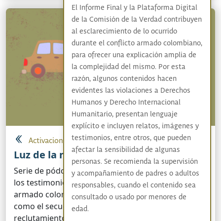
El Informe Final y la Plataforma Digital
de la Comisión de la Verdad contribuyen
al esclarecimiento de lo ocurrido
durante el conflicto armado colombiano,
para ofrecer una explicación amplia de
la complejidad del mismo. Por esta
razón, algunos contenidos hacen
evidentes las violaciones a Derechos
Humanos y Derecho Internacional
Humanitario, presentan lenguaje
explícito e incluyen relatos, imágenes y
testimonios, entre otros, que pueden
Activaciones artísticas y culturales
afectar la sensibilidad de algunas
Luz de la noche
personas. Se recomienda la supervisión
Serie de pódcast de quince capítulos inspirada en
y acompañamiento de padres o adultos
los testimonios reales de víctimas del conflicto
responsables, cuando el contenido sea
armado colombiano y sobrevivientes de hechos
consultado o usado por menores de
como el secuestro, el desplazamiento forzado y el
edad.
reclutamiento infantil.