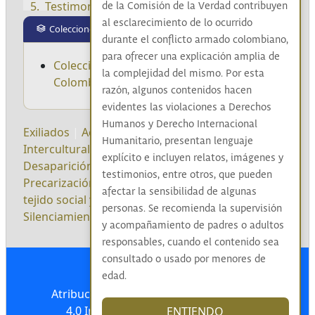
Testimonio
00:50
de la Comisión de la Verdad contribuyen
al esclarecimiento de lo ocurrido
Colecciones
Testimonio
01:27
durante el conflicto armado colombiano,
para ofrecer una explicación amplia de
Colecciones: las verdades del exilio, la
Testimonio
00:31
la complejidad del mismo. Por esta
Colombia Fuera de Colombia
razón, algunos contenidos hacen
Testimonio
01:43
evidentes las violaciones a Derechos
Humanos y Derecho Internacional
Testimonio
00:54
Exiliados
|
Aculturación
|
Conflictos
Humanitario, presentan lenguaje
Interculturales
|
Conflictos interétnicos
|
explícito e incluyen relatos, imágenes y
Testimonio
00:41
Desaparición de prácticas y saberes ancestrales
|
testimonios, entre otros, que pueden
Precarización del nivel de vida
|
Rupturas del
Testimonio
00:47
afectar la sensibilidad de algunas
tejido social y las redes comunitarias
|
personas. Se recomienda la supervisión
Silenciamiento
|
Pueblos étnicos
|
Campesinado
|
Testimonio
01:01
y acompañamiento de padres o adultos
responsables, cuando el contenido sea
Testimonio
00:22
consultado o usado por menores de
edad.
Testimonio
00:44
Atribución-NoComercial-CompartirIgual
4.0 Internacional (CC BY-NC-SA 4.0)
ENTIENDO