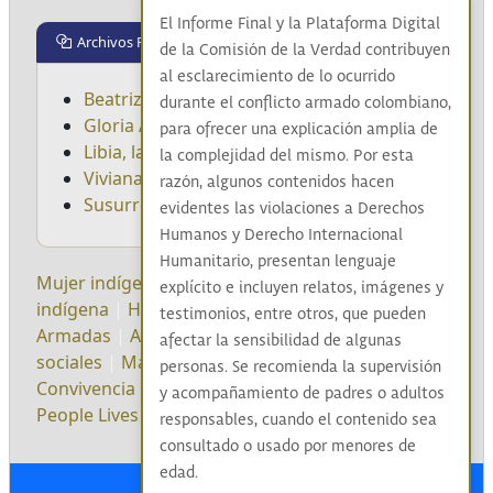
El Informe Final y la Plataforma Digital
Archivos Relacionados
de la Comisión de la Verdad contribuyen
al esclarecimiento de lo ocurrido
Beatriz, la mujer cosecha
durante el conflicto armado colombiano,
Gloria Amparo, la mujer río
para ofrecer una explicación amplia de
Libia, la mujer páramo
la complejidad del mismo. Por esta
Viviana, la mujer llanura
razón, algunos contenidos hacen
Susurros de La Sierra
evidentes las violaciones a Derechos
Humanos y Derecho Internacional
Humanitario, presentan lenguaje
Mujer indígena
|
Desprotección
|
Resguardo
explícito e incluyen relatos, imágenes y
indígena
|
Homicidio
|
Guerrilla
|
Fuerzas
testimonios, entre otros, que pueden
Armadas
|
Ataque indiscriminado
|
Lideresas
afectar la sensibilidad de algunas
sociales
|
María Flor Tivisay
|
No Repetición
|
personas. Se recomienda la supervisión
Convivencia
|
English
|
Women and Lgbtiq+
y acompañamiento de padres o adultos
People Lives in re-Existence
|
responsables, cuando el contenido sea
consultado o usado por menores de
edad.