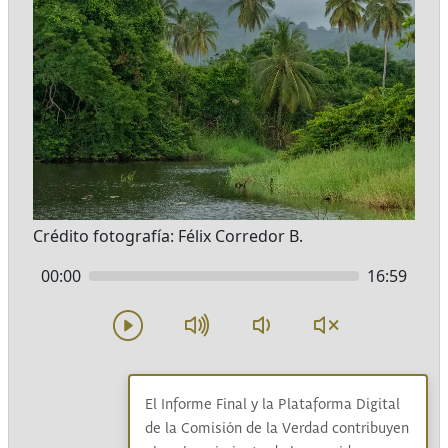
Crédito fotografía: Félix Corredor B.
00:00
16:59
[Sonido de la selva]
El Informe Final y la Plataforma Digital
[Sonidos de pájaros]
de la Comisión de la Verdad contribuyen