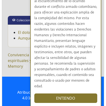
al esclarecimiento de lo ocurrido
durante el conflicto armado colombiano,
para ofrecer una explicación amplia de
la complejidad del mismo. Por esta
Colecciones
razón, algunos contenidos hacen
evidentes las violaciones a Derechos
El dolor de la naturaleza
Humanos y Derecho Internacional
Aunque tú no lo creas
Humanitario, presentan lenguaje
explícito e incluyen relatos, imágenes y
testimonios, entre otros, que pueden
Convivencia
|
Indígenas arhuacos
|
Prácticas
afectar la sensibilidad de algunas
espirituales y ancestrales
|
English
|
Sound and
personas. Se recomienda la supervisión
Memory
|
y acompañamiento de padres o adultos
responsables, cuando el contenido sea
consultado o usado por menores de
edad.
Atribución-NoComercial-CompartirIgual
4.0 Internacional (CC BY-NC-SA 4.0)
ENTIENDO