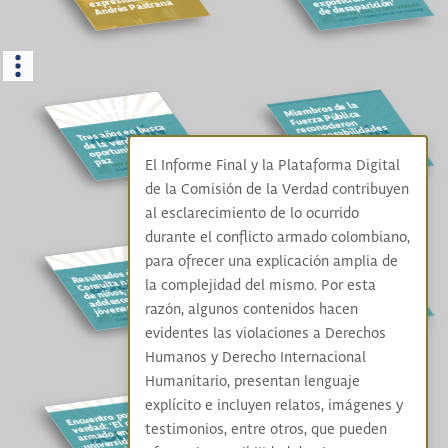
expresidente
Andrés Pastrana
de desaparición'
Miembros de la
Fuerza Pública
reconocieron
Tres años en busca
responsabilidades
sobre ejecuciones
de la verdad: una
oportunidad para la
extrajudiciales en
Casanare
paz
El Informe Final y la Plataforma Digital
de la Comisión de la Verdad contribuyen
al esclarecimiento de lo ocurrido
durante el conflicto armado colombiano,
para ofrecer una explicación amplia de
Sobre el
reconocimiento a
Resultados de la
Consulta nacional
las víctimas de
la complejidad del mismo. Por esta
de niños, niñas,
ejecuciones
extrajudiciales en
adolescentes y
razón, algunos contenidos hacen
jóvenes
Cali
evidentes las violaciones a Derechos
Humanos y Derecho Internacional
Humanitario, presentan lenguaje
explícito e incluyen relatos, imágenes y
Andrés Pastrana,
Encuentro por la
verdad: ‘El conflicto
testimonios, entre otros, que pueden
quinto
expresidente que
armado en las
universidades:
habló con la