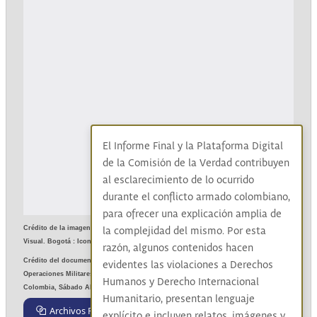
El Informe Final y la Plataforma Digital
de la Comisión de la Verdad contribuyen
al esclarecimiento de lo ocurrido
durante el conflicto armado colombiano,
para ofrecer una explicación amplia de
Crédito de la imagen: La Época:
 reportajes de una historia vetada
, OjoRojo Fábrica 
la complejidad del mismo. Por esta
Visual. Bogotá : Icono Editorial, 2022.
razón, algunos contenidos hacen
Crédito del documento: Reportaje Gráfico en la Zona de la Violencia. Las 
evidentes las violaciones a Derechos
Operaciones Militares en las Montañas de Villarica. Página 1-A, Bogotá D.E., 
Humanos y Derecho Internacional
Colombia, Sábado Abril 23—1955. Archivo El Espectador. COMUNICAN S.A. 
Humanitario, presentan lenguaje
Archivos Relacionados
explícito e incluyen relatos, imágenes y