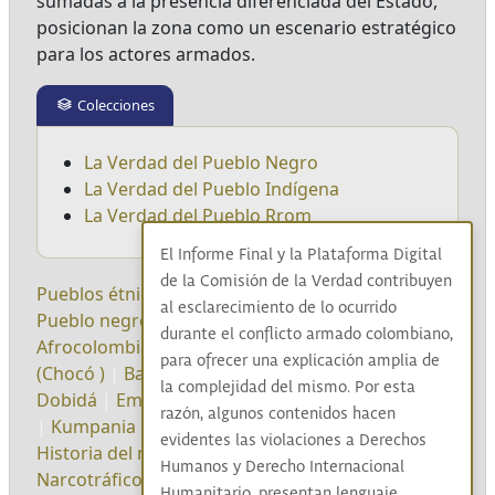
sumadas a la presencia diferenciada del Estado,
posicionan la zona como un escenario estratégico
para los actores armados.
Colecciones
La Verdad del Pueblo Negro
La Verdad del Pueblo Indígena
La Verdad del Pueblo Rrom
El Informe Final y la Plataforma Digital
de la Comisión de la Verdad contribuyen
Pueblos étnicos
|
Darién
|
Pueblos indígenas
|
al esclarecimiento de lo ocurrido
Pueblo negro
|
Afrocolombianos
|
durante el conflicto armado colombiano,
Afrocolombianas
|
Pueblo Rrom
|
Río Atrato
para ofrecer una explicación amplia de
(Chocó )
|
Bajo Atrato
|
Wounaán
|
Emberá
la complejidad del mismo. Por esta
Dobidá
|
Embera eyábida
|
Gunadule
|
Kumpañy
razón, algunos contenidos hacen
|
Kumpania
|
Esclarecimiento
|
No Repetición
|
evidentes las violaciones a Derechos
Historia del narcotráfico en Colombia
|
Humanos y Derecho Internacional
Narcotráfico
|
Causas economías ilegales
|
Humanitario, presentan lenguaje