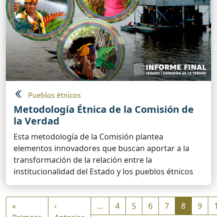
Pueblos étnicos
Metodología Étnica de la Comisión de
la Verdad
Esta metodología de la Comisión plantea
elementos innovadores que buscan aportar a la
transformación de la relación entre la
institucionalidad del Estado y los pueblos étnicos
Paginación
«
‹
…
4
5
6
7
8
9