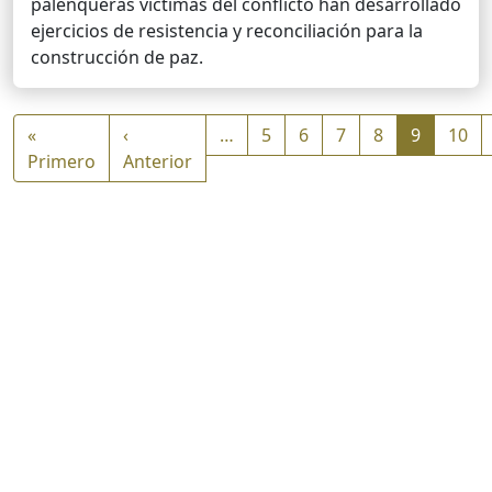
palenqueras víctimas del conflicto han desarrollado
ejercicios de resistencia y reconciliación para la
construcción de paz.
Paginación
«
‹
…
5
6
7
8
9
10
Primera página
Página anterior
Primero
Anterior