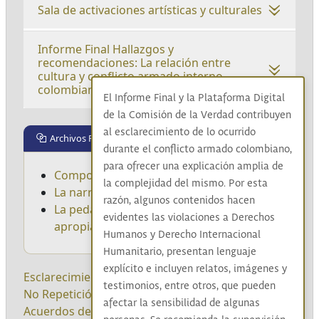
Sala de activaciones artísticas y culturales
Informe Final Hallazgos y
recomendaciones: La relación entre
cultura y conflicto armado interno
colombiano.
El Informe Final y la Plataforma Digital
de la Comisión de la Verdad contribuyen
al esclarecimiento de lo ocurrido
Archivos Relacionados
durante el conflicto armado colombiano,
para ofrecer una explicación amplia de
Componentes de la estrategia
la complejidad del mismo. Por esta
La narrativa del Legado
razón, algunos contenidos hacen
La pedagogía para la movilización y la
evidentes las violaciones a Derechos
apropiación social del Legado
Humanos y Derecho Internacional
Humanitario, presentan lenguaje
explícito e incluyen relatos, imágenes y
Esclarecimiento
|
Reconocimiento
|
Convivencia
|
testimonios, entre otros, que pueden
No Repetición
|
Diálogo social
|
Sistematización
|
afectar la sensibilidad de algunas
Acuerdos de Paz
|
Pleno de comisionados
|