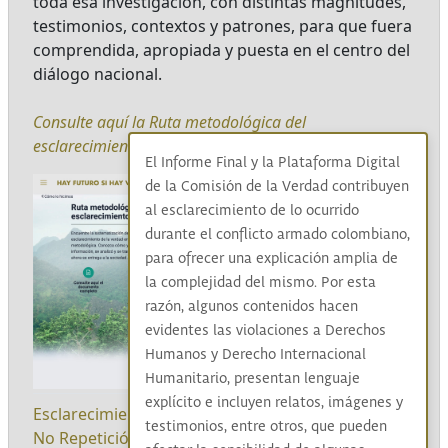
toda esa investigación, con distintas magnitudes,
testimonios, contextos y patrones, para que fuera
comprendida, apropiada y puesta en el centro del
diálogo nacional.
Consulte aquí la Ruta metodológica del
esclarecimiento de la verdad
El Informe Final y la Plataforma Digital
de la Comisión de la Verdad contribuyen
al esclarecimiento de lo ocurrido
durante el conflicto armado colombiano,
para ofrecer una explicación amplia de
la complejidad del mismo. Por esta
razón, algunos contenidos hacen
evidentes las violaciones a Derechos
Humanos y Derecho Internacional
Humanitario, presentan lenguaje
explícito e incluyen relatos, imágenes y
Esclarecimiento
|
Reconocimiento
|
Convivencia
|
testimonios, entre otros, que pueden
No Repetición
|
Diálogo social
|
Sistematización
|