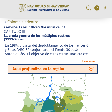
Pasar al contenido principal
Colombia adentro
REGIÓN VALLE DEL CAUCA Y NORTE DEL CAUCA
CAPITULO III
La cruda guerra de los múltiples rostros
(1991-2004)
En 1984, a partir del desdoblamiento de los frentes 6
y 8, las FARC-EP conformaron el Frente 30 José
Antonio Páez. El objetivo de estas estructuras era crear
las condiciones militares y políticas que permitieran
Leer más
controlar Cali y sus conexiones con el Pacífico, el
centro y el norte del país.
Aquí profundiza en la región