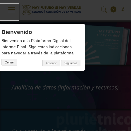
Pasar al contenido principal
Bienvenido
Hay futuro si hay verdad
Bienvenido a la Plataforma Digital del
Volúmenes del Informe Final
Informe Final. Siga estas indicaciones
para navegar a través de la plataforma
Cerrar
Anterior
Siguiente
Analítica de datos (información y recursos)