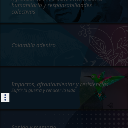
humanitario y responsabilidades
colectivas
Colombia adentro
Impactos, afrontamientos y resistencias
Sufrir la guerra y rehacer la vida
Sonido y memoria