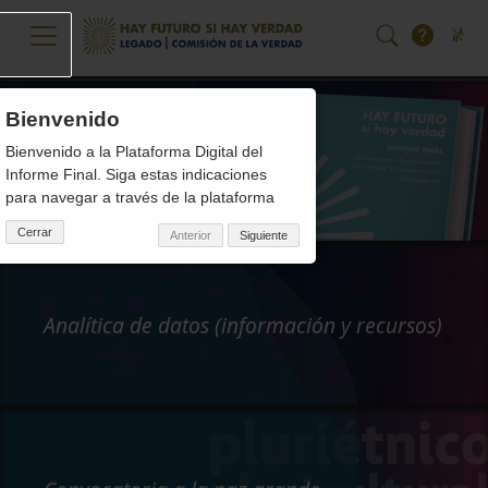
Pasar al contenido principal
Bienvenido
Hay futuro si hay verdad
Bienvenido a la Plataforma Digital del
Volúmenes del Informe Final
Informe Final. Siga estas indicaciones
para navegar a través de la plataforma
Cerrar
Anterior
Siguiente
Analítica de datos (información y recursos)