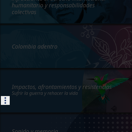
humanitario y responsabilidades
colectivas
Colombia adentro
Impactos, afrontamientos y resistencias
Sufrir la guerra y rehacer la vida
Sonido y memoria