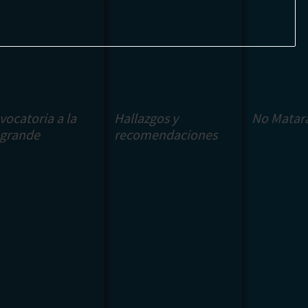
vocatoria a la
Hallazgos y
No Matar
 grande
recomendaciones