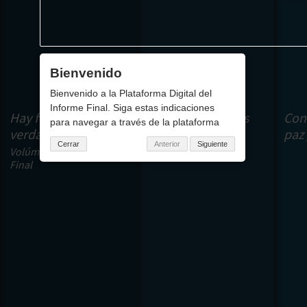
Pasar al contenido principal
Bienvenido
Bienvenido a la Plataforma Digital del
Informe Final. Siga estas indicaciones
Hay futuro si hay
Analítica de datos
Con
para navegar a través de la plataforma
verdad
(información y
paz
Cerrar
Anterior
Siguiente
recursos)
Volúmenes del Informe
Final