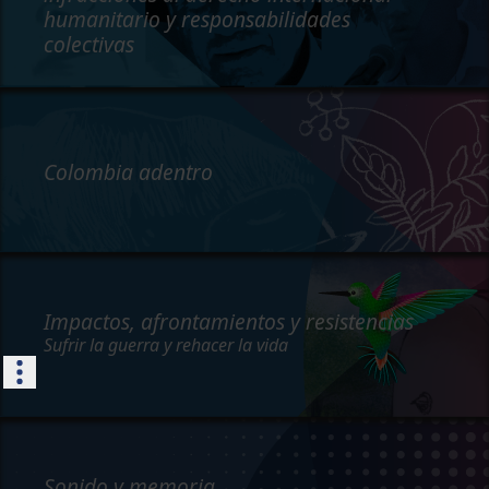
humanitario y responsabilidades
colectivas
Colombia adentro
Impactos, afrontamientos y resistencias
Sufrir la guerra y rehacer la vida
Sonido y memoria