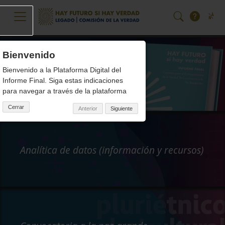
Pasar al contenido principal
Bienvenido
Hay futuro si hay verdad
Bienvenido a la Plataforma Digital del
Volúmenes del Informe Final
Informe Final. Siga estas indicaciones
para navegar a través de la plataforma
Cerrar
Anterior
Siguiente
Analítica de datos (información y recursos)