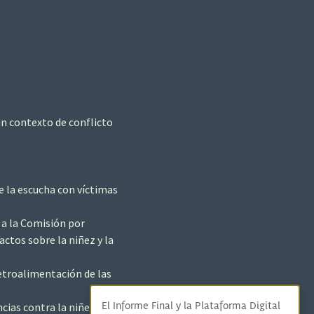
 un contexto de conflicto
 la escucha con víctimas
 a la Comisión por
ctos sobre la niñez y la
retroalimentación de las
cias contra la niñez y
El Informe Final y la Plataforma Digital