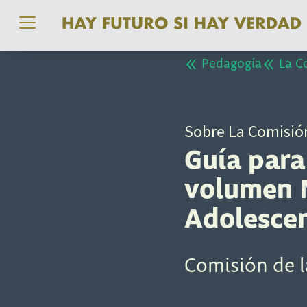
Pasar al contenido principal
Pedagogía
La Co
Sobre La Comisión
Guía para
volumen N
Adolesce
Comisión de 