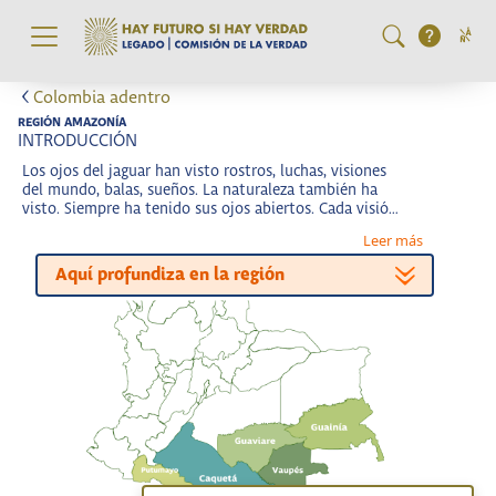
Pasar al contenido principal
Colombia adentro
REGIÓN AMAZONÍA
INTRODUCCIÓN
Los ojos del jaguar han visto rostros, luchas, visiones
del mundo, balas, sueños. La naturaleza también ha
visto. Siempre ha tenido sus ojos abiertos. Cada visión
del jaguar, de la tierra, del viento, de las hojas, del sol,
Leer más
de las nubes es una constelación que, junto con las
demás, forman un cosmos que cuenta una sola
Aquí profundiza en la región
historia. La Amazonía está llena de estas visiones. Por
eso, es desde allí que empieza el relato de esta región.