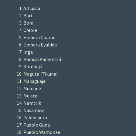
Arhuaca
Bari
Bora
Creole
Embera Chamí
Embera Eyabida
Inga
Kamsá/Kamëntsá
Korebajú
Magüta (Tikuna)
Makaguaje
Muinane
Muisca
Namtrik
Nasa Yuwe
Palenquero
Pueblo Guna
Pueblo Wamonae