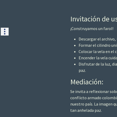
Invitación de u
¡Construyamos un farol!
Descargar el archivo, 
Formar el cilindro un
Colocar la vela en el c
Encender la vela cui
Disfrutar de la luz, 
paz.
Mediación:
Se invita a reflexionar s
conflicto armado colombia
nuestro país. La imagen qu
tan anhelada paz.